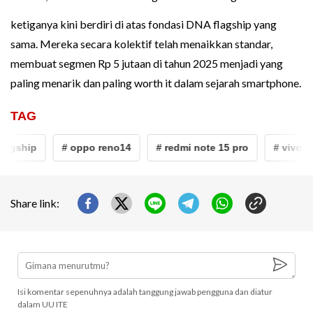
ketiganya kini berdiri di atas fondasi DNA flagship yang
sama. Mereka secara kolektif telah menaikkan standar,
membuat segmen Rp 5 jutaan di tahun 2025 menjadi yang
paling menarik dan paling worth it dalam sejarah smartphone.
TAG
agship
# oppo reno14
# redmi note 15 pro
# vivo v31
Share link:
Isi komentar sepenuhnya adalah tanggung jawab pengguna dan diatur
dalam UU ITE