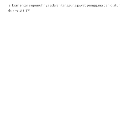
Isi komentar sepenuhnya adalah tanggung jawab pengguna dan diatur
dalam UU ITE