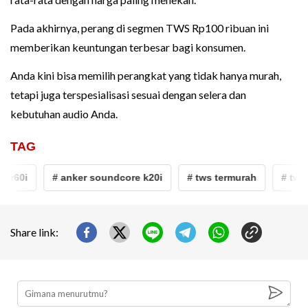
Pada akhirnya, perang di segmen TWS Rp100 ribuan ini
memberikan keuntungan terbesar bagi konsumen.
Anda kini bisa memilih perangkat yang tidak hanya murah,
tetapi juga terspesialisasi sesuai dengan selera dan
kebutuhan audio Anda.
TAG
 r60i
# anker soundcore k20i
# tws termurah
# tws 
Share link: