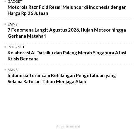
GADGET
Motorola Razr Fold Resmi Meluncur di Indonesia dengan
Harga Rp 26 Jutaan
SAINS
7 Fenomena Langit Agustus 2026, Hujan Meteor hingga
Gerhana Matahari
INTERNET
Kolaborasi AI Dataiku dan Palang Merah Singapura Atasi
Krisis Bencana
SAINS
Indonesia Terancam Kehilangan Pengetahuan yang
Selama Ratusan Tahun Menjaga Alam