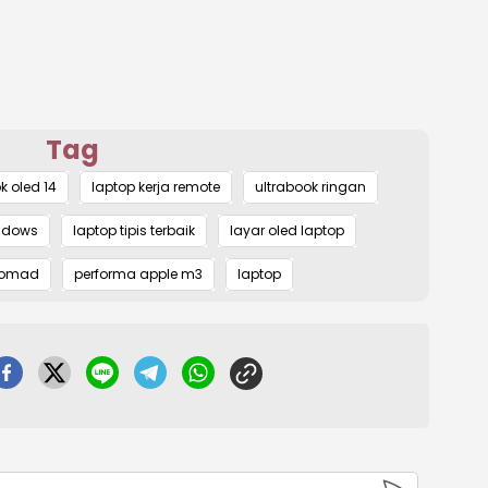
Tag
 oled 14
laptop kerja remote
ultrabook ringan
ndows
laptop tipis terbaik
layar oled laptop
 nomad
performa apple m3
laptop