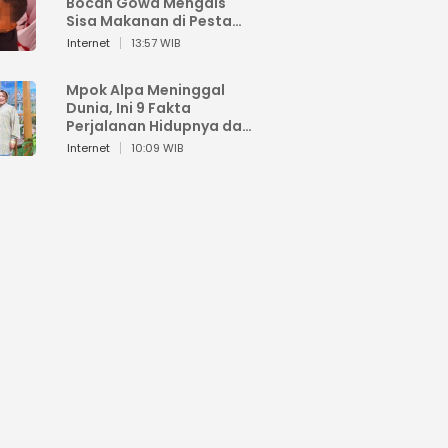
Bocah Gowa Mengais
Sisa Makanan di Pesta
Kemerdekaan
Internet
13:57 WIB
Mpok Alpa Meninggal
Dunia, Ini 9 Fakta
Perjalanan Hidupnya dari
Viral hingga Puncak
Internet
10:09 WIB
Karier