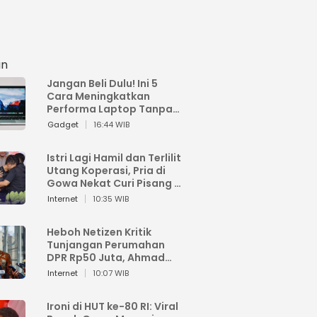
an
Jangan Beli Dulu! Ini 5
Cara Meningkatkan
Performa Laptop Tanpa
Harus Beli Baru
Gadget
16:44 WIB
Istri Lagi Hamil dan Terlilit
Utang Koperasi, Pria di
Gowa Nekat Curi Pisang 4
Tandan Milik Tetangga,
Internet
10:35 WIB
Begini Nasibnya
Heboh Netizen Kritik
Tunjangan Perumahan
DPR Rp50 Juta, Ahmad
Sahroni: Enggak Senang
Internet
10:07 WIB
Lihat Orang Senang
Ironi di HUT ke-80 RI: Viral