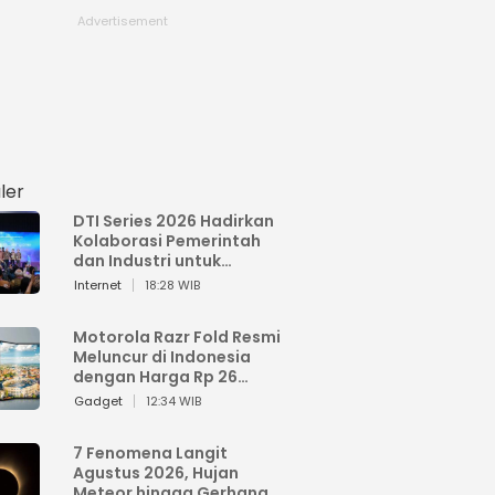
ler
DTI Series 2026 Hadirkan
Kolaborasi Pemerintah
dan Industri untuk
Percepatan
Internet
18:28 WIB
Transformasi Digital
Indonesia
Motorola Razr Fold Resmi
Meluncur di Indonesia
dengan Harga Rp 26
Jutaan
Gadget
12:34 WIB
7 Fenomena Langit
Agustus 2026, Hujan
Meteor hingga Gerhana