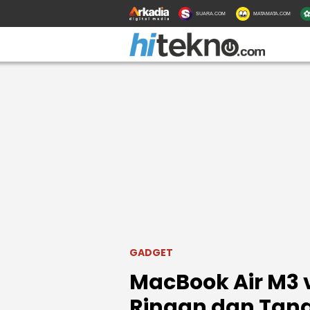
SUARA.COM
MATAMATA.COM
GADGET
MacBook Air M3 
Ringan dan Tang