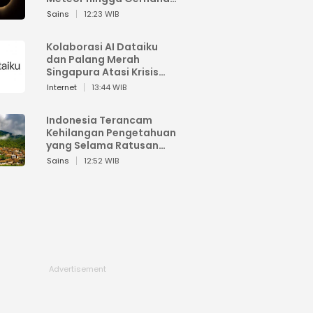
Matahari
Sains
12:23 WIB
Kolaborasi AI Dataiku
dan Palang Merah
Singapura Atasi Krisis
Bencana
Internet
13:44 WIB
Indonesia Terancam
Kehilangan Pengetahuan
yang Selama Ratusan
Tahun Menjaga Alam
Sains
12:52 WIB