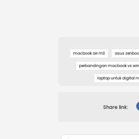
macbook air m3
asus zenbook
perbandingan macbook vs wi
laptop untuk digital
Share link: