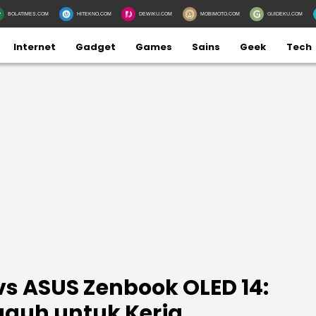
BOLATIMES.COM
HITEKNO.COM
DEWIKU.COM
MOBIMOTO.COM
GUIDEKU.COM
Internet
Gadget
Games
Sains
Geek
Tech
vs ASUS Zenbook OLED 14:
guh untuk Kerja