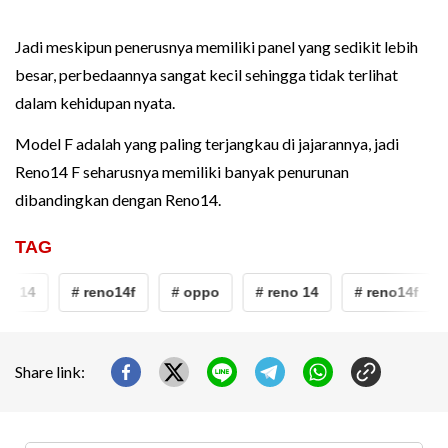
Jadi meskipun penerusnya memiliki panel yang sedikit lebih
besar, perbedaannya sangat kecil sehingga tidak terlihat
dalam kehidupan nyata.
Model F adalah yang paling terjangkau di jajarannya, jadi
Reno14 F seharusnya memiliki banyak penurunan
dibandingkan dengan Reno14.
TAG
no 14
# reno14f
# oppo
# reno 14
# reno14f
Share link: