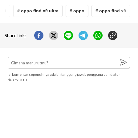
 x9
# oppo find x9 ultra
# oppo
# oppo find x9
#
Share link:
Isi komentar sepenuhnya adalah tanggung jawab pengguna dan diatur
dalam UU ITE