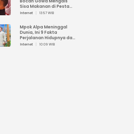
Bocah Gowa Mengais
Sisa Makanan di Pesta
Kemerdekaan
Internet
13:57 WIB
Mpok Alpa Meninggal
Dunia, Ini 9 Fakta
Perjalanan Hidupnya dari
Viral hingga Puncak
Internet
10:09 WIB
Karier