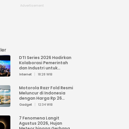
ler
DTI Series 2026 Hadirkan
Kolaborasi Pemerintah
dan Industri untuk
Percepatan
Internet
18:28 WIB
Transformasi Digital
Indonesia
Motorola Razr Fold Resmi
Meluncur di Indonesia
dengan Harga Rp 26
Jutaan
Gadget
12:34 WIB
7 Fenomena Langit
Agustus 2026, Hujan
Meteor hingga Gerhana