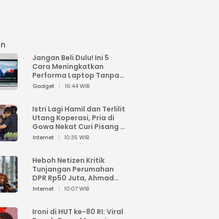
an
Jangan Beli Dulu! Ini 5
Cara Meningkatkan
Performa Laptop Tanpa
Harus Beli Baru
Gadget
16:44 WIB
Istri Lagi Hamil dan Terlilit
Utang Koperasi, Pria di
Gowa Nekat Curi Pisang 4
Tandan Milik Tetangga,
Internet
10:35 WIB
Begini Nasibnya
Heboh Netizen Kritik
Tunjangan Perumahan
DPR Rp50 Juta, Ahmad
Sahroni: Enggak Senang
Internet
10:07 WIB
Lihat Orang Senang
Ironi di HUT ke-80 RI: Viral