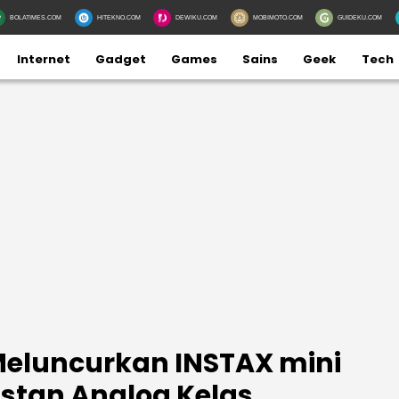
BOLATIMES.COM
HITEKNO.COM
DEWIKU.COM
MOBIMOTO.COM
GUIDEKU.COM
Internet
Gadget
Games
Sains
Geek
Tech
Meluncurkan INSTAX mini
stan Analog Kelas