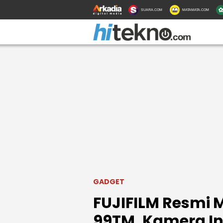
SUARA.COM
MATAMATA.COM
GADGET
FUJIFILM Resmi 
99TM, Kamera In