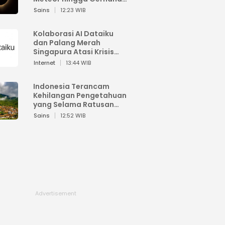
Matahari
Sains
12:23 WIB
Kolaborasi AI Dataiku
dan Palang Merah
Singapura Atasi Krisis
Bencana
Internet
13:44 WIB
Indonesia Terancam
Kehilangan Pengetahuan
yang Selama Ratusan
Tahun Menjaga Alam
Sains
12:52 WIB