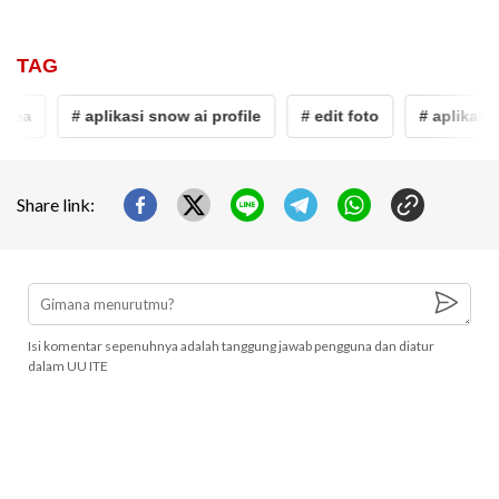
TAG
rea
# aplikasi snow ai profile
# edit foto
# aplikasi
Share link:
Isi komentar sepenuhnya adalah tanggung jawab pengguna dan diatur
dalam UU ITE