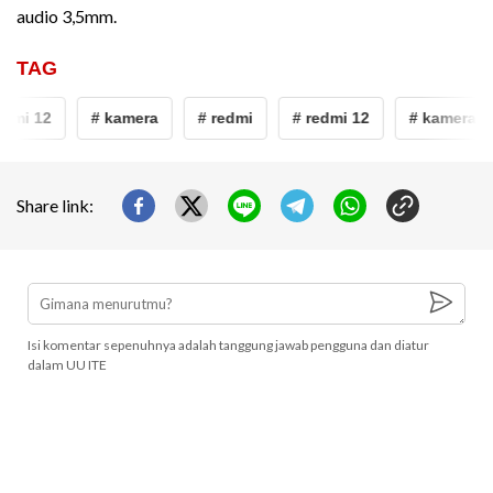
audio 3,5mm.
TAG
edmi 12
# kamera
# redmi
# redmi 12
# kamera
Share link:
Isi komentar sepenuhnya adalah tanggung jawab pengguna dan diatur
dalam UU ITE