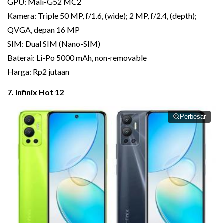
GPU: Mali-G52 MC2
Kamera: Triple 50 MP, f/1.6, (wide); 2 MP, f/2.4, (depth);
QVGA, depan 16 MP
SIM: Dual SIM (Nano-SIM)
Baterai: Li-Po 5000 mAh, non-removable
Harga: Rp2 jutaan
7. Infinix Hot 12
Perbesar