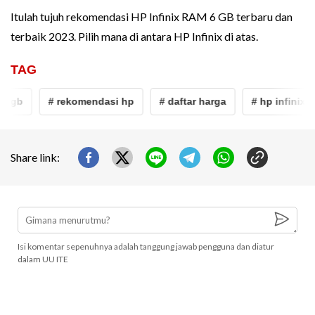
Itulah tujuh rekomendasi HP Infinix RAM 6 GB terbaru dan
terbaik 2023. Pilih mana di antara HP Infinix di atas.
TAG
gb
# rekomendasi hp
# daftar harga
# hp infinix ram
Share link:
Isi komentar sepenuhnya adalah tanggung jawab pengguna dan diatur
dalam UU ITE