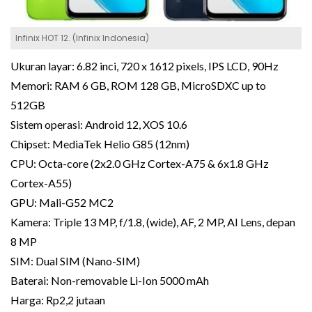
Infinix HOT 12. (Infinix Indonesia)
Ukuran layar: 6.82 inci, 720 x 1612 pixels, IPS LCD, 90Hz
Memori: RAM 6 GB, ROM 128 GB, MicroSDXC up to
512GB
Sistem operasi: Android 12, XOS 10.6
Chipset: MediaTek Helio G85 (12nm)
CPU: Octa-core (2x2.0 GHz Cortex-A75 & 6x1.8 GHz
Cortex-A55)
GPU: Mali-G52 MC2
Kamera: Triple 13 MP, f/1.8, (wide), AF, 2 MP, AI Lens, depan
8 MP
SIM: Dual SIM (Nano-SIM)
Baterai: Non-removable Li-Ion 5000 mAh
Harga: Rp2,2 jutaan