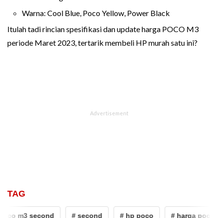
Warna: Cool Blue, Poco Yellow, Power Black
Itulah tadi rincian spesifikasi dan update harga POCO M3
periode Maret 2023, tertarik membeli HP murah satu ini?
TAG
poco m3 second
# second
# hp poco
# harga poco 