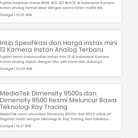
Fujifilm hadirkan instax WIDE 400 JET BLACK di Indonesia! Kamera
instan analog format lebar dengan warna hitam matte ele...
Gadget | 10:25 WIB
Intip Spesifikasi dan Harga instax mini
13 Kamera Instan Analog Terbaru
Fujifilm resmi meluncurkan instax mini 13 di Indonesia! Kamera
instan analog stylish dengan fitur self-timer dan dukunga...
Gadget | 10:03 WIB
MediaTek Dimensity 9500s dan
Dimensity 8500 Resmi Meluncur Bawa
Teknologi Ray Tracing
MediaTek resmi umumkan Dimensity 9500s dan 8500 untuk HP
flagship. Hadir dengan teknologi AI, Ray Tracing, dan fabrikasi...
Gadget | 16:21 WIB