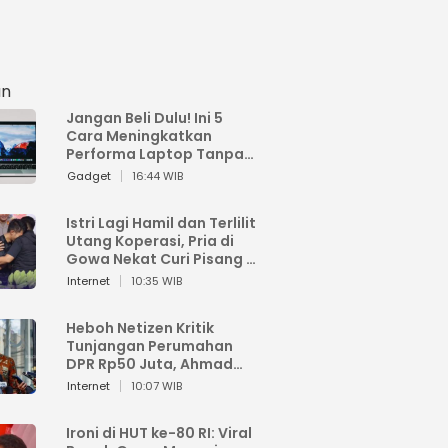
an
Jangan Beli Dulu! Ini 5
Cara Meningkatkan
Performa Laptop Tanpa
Harus Beli Baru
Gadget
16:44 WIB
Istri Lagi Hamil dan Terlilit
Utang Koperasi, Pria di
Gowa Nekat Curi Pisang 4
Tandan Milik Tetangga,
Internet
10:35 WIB
Begini Nasibnya
Heboh Netizen Kritik
Tunjangan Perumahan
DPR Rp50 Juta, Ahmad
Sahroni: Enggak Senang
Internet
10:07 WIB
Lihat Orang Senang
Ironi di HUT ke-80 RI: Viral