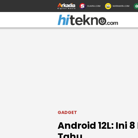
SUARA.COM
MATAMATA.COM
GADGET
Android 12L: Ini
Tahu