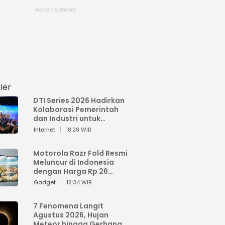
ler
DTI Series 2026 Hadirkan
Kolaborasi Pemerintah
dan Industri untuk
Percepatan
Internet
18:28 WIB
Transformasi Digital
Indonesia
Motorola Razr Fold Resmi
Meluncur di Indonesia
dengan Harga Rp 26
Jutaan
Gadget
12:34 WIB
7 Fenomena Langit
Agustus 2026, Hujan
Meteor hingga Gerhana