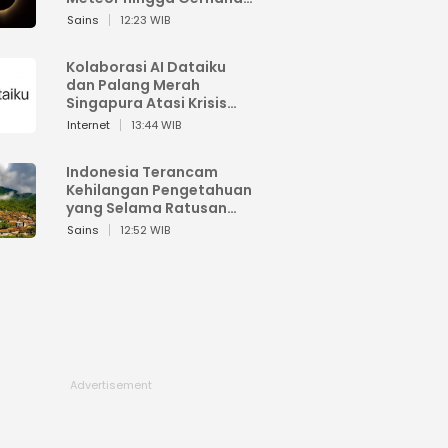
Matahari
Sains
12:23 WIB
Kolaborasi AI Dataiku
dan Palang Merah
Singapura Atasi Krisis
Bencana
Internet
13:44 WIB
Indonesia Terancam
Kehilangan Pengetahuan
yang Selama Ratusan
Tahun Menjaga Alam
Sains
12:52 WIB