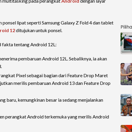
 multitasking pada perangkat
Android
dengan layar
n ponsel lipat seperti Samsung Galaxy Z Fold 4 dan tablet
Pilih
roid 12
ditujukan untuk ponsel.
8 fakta tentang Android 12L:
menerima pembaruan Android 12L. Sebaliknya, ia akan
.
rangkat Pixel sebagai bagian dari Feature Drop Maret
lanjutkan merilis pembaruan Android 13 dan Feature Drop
yang baru, kemungkinan besar ia sedang menjalankan
sen perangkat Android terkemuka yang merilis Android