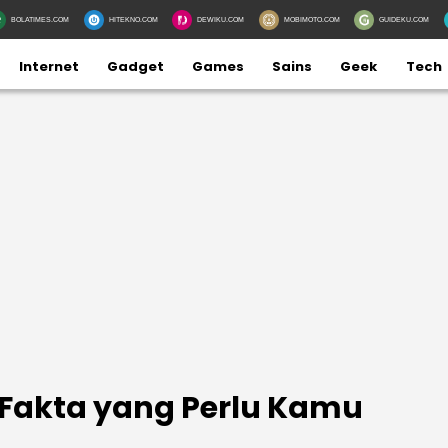
BOLATIMES.COM
HITEKNO.COM
DEWIKU.COM
MOBIMOTO.COM
GUIDEKU.COM
Internet
Gadget
Games
Sains
Geek
Tech
 8 Fakta yang Perlu Kamu