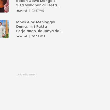
Bocah Gowa Mengais
Sisa Makanan di Pesta
Kemerdekaan
Internet
13:57 WIB
Mpok Alpa Meninggal
Dunia, Ini 9 Fakta
Perjalanan Hidupnya dari
Viral hingga Puncak
Internet
10:09 WIB
Karier