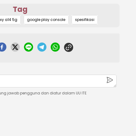
Tag
y a14 5g
google play console
spesifikasi
ung jawab pengguna dan diatur dalam UU ITE