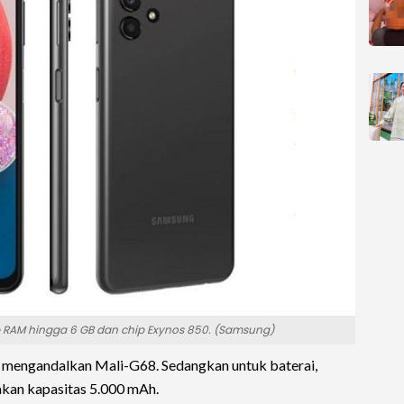
 RAM hingga 6 GB dan chip Exynos 850. (Samsung)
 mengandalkan Mali-G68. Sedangkan untuk baterai,
kan kapasitas 5.000 mAh.