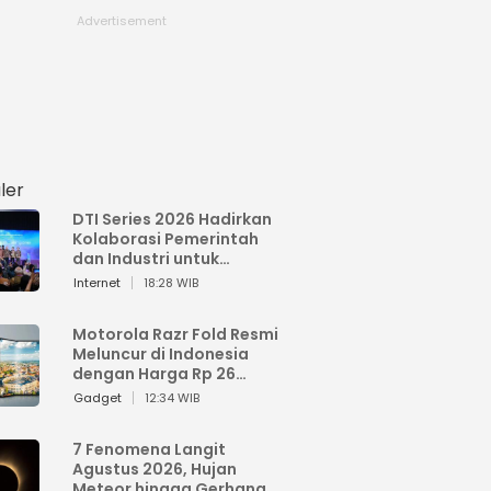
ler
DTI Series 2026 Hadirkan
Kolaborasi Pemerintah
dan Industri untuk
Percepatan
Internet
18:28 WIB
Transformasi Digital
Indonesia
Motorola Razr Fold Resmi
Meluncur di Indonesia
dengan Harga Rp 26
Jutaan
Gadget
12:34 WIB
7 Fenomena Langit
Agustus 2026, Hujan
Meteor hingga Gerhana