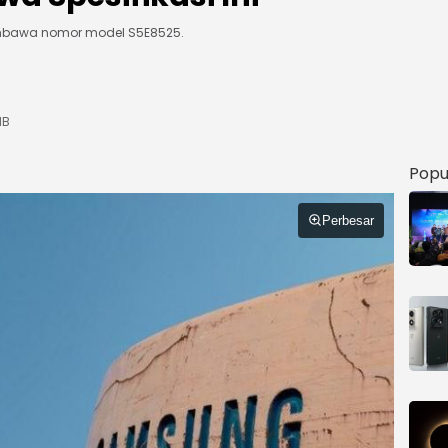
membawa nomor model S5E8525.
IB
Popu
Perbesar