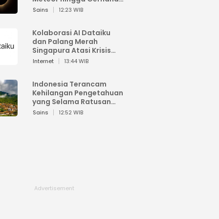
Matahari
Sains
12:23 WIB
Kolaborasi AI Dataiku
dan Palang Merah
Singapura Atasi Krisis
Bencana
Internet
13:44 WIB
Indonesia Terancam
Kehilangan Pengetahuan
yang Selama Ratusan
Tahun Menjaga Alam
Sains
12:52 WIB