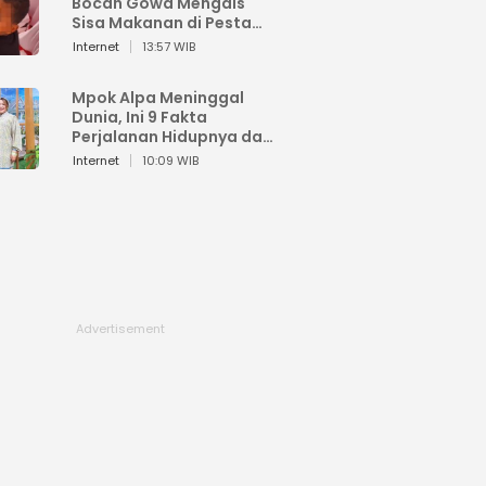
Bocah Gowa Mengais
Sisa Makanan di Pesta
Kemerdekaan
Internet
13:57 WIB
Mpok Alpa Meninggal
Dunia, Ini 9 Fakta
Perjalanan Hidupnya dari
Viral hingga Puncak
Internet
10:09 WIB
Karier