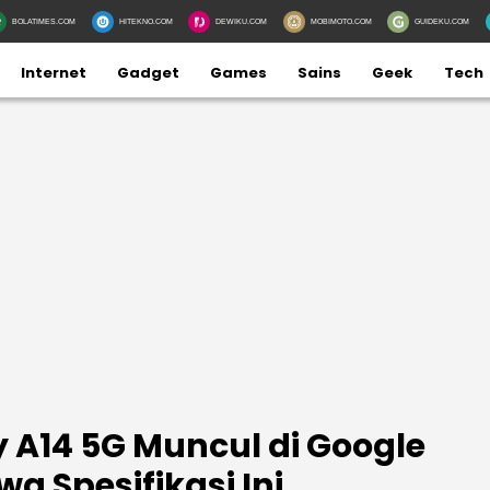
BOLATIMES.COM
HITEKNO.COM
DEWIKU.COM
MOBIMOTO.COM
GUIDEKU.COM
Internet
Gadget
Games
Sains
Geek
Tech
A14 5G Muncul di Google
a Spesifikasi Ini