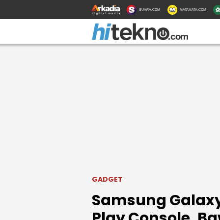
SUARA.COM
MATAMATA.COM
GADGET
Samsung Galaxy 
Play Console, Baw