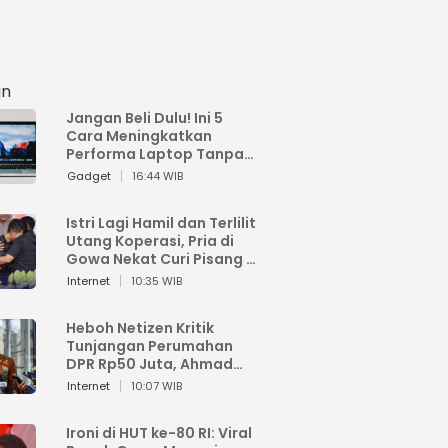
an
Jangan Beli Dulu! Ini 5
Cara Meningkatkan
Performa Laptop Tanpa
Harus Beli Baru
Gadget
16:44 WIB
Istri Lagi Hamil dan Terlilit
Utang Koperasi, Pria di
Gowa Nekat Curi Pisang 4
Tandan Milik Tetangga,
Internet
10:35 WIB
Begini Nasibnya
Heboh Netizen Kritik
Tunjangan Perumahan
DPR Rp50 Juta, Ahmad
Sahroni: Enggak Senang
Internet
10:07 WIB
Lihat Orang Senang
Ironi di HUT ke-80 RI: Viral