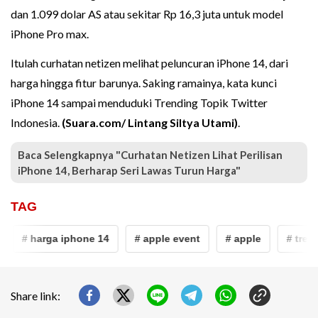
dan 1.099 dolar AS atau sekitar Rp 16,3 juta untuk model
iPhone Pro max.
Itulah curhatan netizen melihat peluncuran iPhone 14, dari
harga hingga fitur barunya. Saking ramainya, kata kunci
iPhone 14 sampai menduduki Trending Topik Twitter
Indonesia.
(Suara.com/ Lintang Siltya Utami)
.
Baca Selengkapnya "Curhatan Netizen Lihat Perilisan
iPhone 14, Berharap Seri Lawas Turun Harga"
TAG
# harga iphone 14
# apple event
# apple
# trendi
Share link: