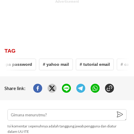
TAG
lupa password
# yahoo mail
# tutorial email
# cara 
Share link:
Isi komentar sepenuhnya adalah tanggung jawab pengguna dan diatur
dalam UU ITE