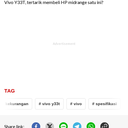
Vivo Y33T, tertarik membeli HP midrange satu ini?
TAG
n kekurangan
# vivo y33t
# vivo
# spesifikasi
# 
Share link: