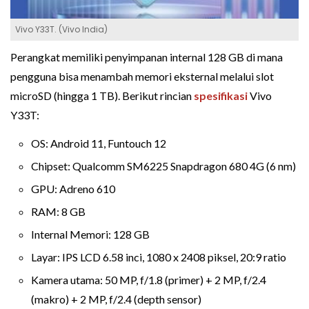
Vivo Y33T. (Vivo India)
Perangkat memiliki penyimpanan internal 128 GB di mana
pengguna bisa menambah memori eksternal melalui slot
microSD (hingga 1 TB). Berikut rincian
spesifikasi
Vivo
Y33T:
OS: Android 11, Funtouch 12
Chipset: Qualcomm SM6225 Snapdragon 680 4G (6 nm)
GPU: Adreno 610
RAM: 8 GB
Internal Memori: 128 GB
Layar: IPS LCD 6.58 inci, 1080 x 2408 piksel, 20:9 ratio
Kamera utama: 50 MP, f/1.8 (primer) + 2 MP, f/2.4
(makro) + 2 MP, f/2.4 (depth sensor)