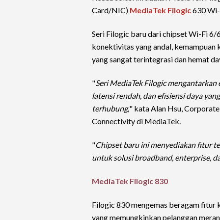
Card/NIC)
MediaTek Filogic
630 Wi-
Seri Filogic baru dari chipset Wi-Fi 
konektivitas yang andal, kemampuan k
yang sangat terintegrasi dan hemat da
"
Seri MediaTek Filogic mengantarkan e
latensi rendah, dan efisiensi daya ya
terhubung,
" kata Alan Hsu, Corporate
Connectivity di MediaTek.
"
Chipset baru ini menyediakan fitur te
untuk solusi broadband, enterprise, d
MediaTek Filogic 830
Filogic 830 mengemas beragam fitur 
yang memungkinkan pelanggan merancan