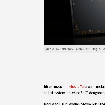
MediaTek Hadirkan 2 Chip Baru Filogic, T
hitekno.com -
MediaTek
resmi melun
solusi system-on-chip (SoC) dengan m
Kedua solusi ini adalah MediaTek Filo