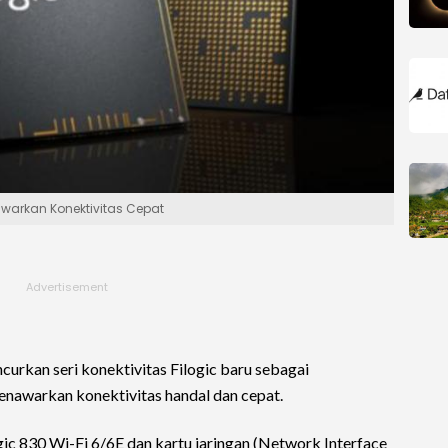
awarkan Konektivitas Cepat
curkan seri konektivitas Filogic baru sebagai
enawarkan konektivitas handal dan cepat.
gic 830 Wi-Fi 6/6E dan kartu jaringan (Network Interface