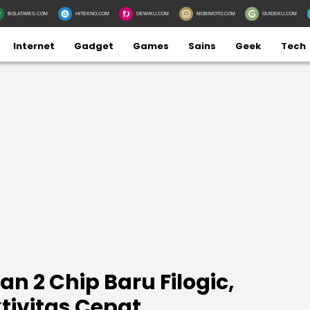
BOLATIMES.COM
HITEKNO.COM
DEWIKU.COM
MOBIMOTO.COM
GUIDEKU.COM
Internet
Gadget
Games
Sains
Geek
Tech
n 2 Chip Baru Filogic,
ivitas Cepat