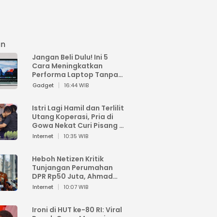
an
Jangan Beli Dulu! Ini 5
Cara Meningkatkan
Performa Laptop Tanpa
Harus Beli Baru
Gadget
16:44 WIB
Istri Lagi Hamil dan Terlilit
Utang Koperasi, Pria di
Gowa Nekat Curi Pisang 4
Tandan Milik Tetangga,
Internet
10:35 WIB
Begini Nasibnya
Heboh Netizen Kritik
Tunjangan Perumahan
DPR Rp50 Juta, Ahmad
Sahroni: Enggak Senang
Internet
10:07 WIB
Lihat Orang Senang
Ironi di HUT ke-80 RI: Viral