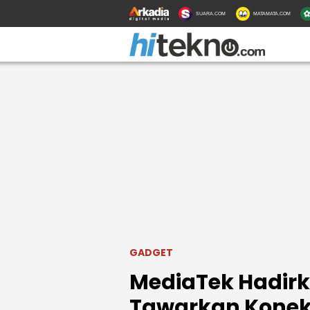
SUARA.COM
MATAMATA.COM
GADGET
MediaTek Hadirka
Tawarkan Konekt