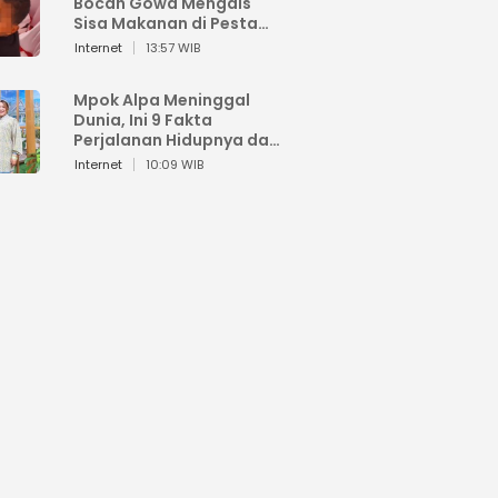
Bocah Gowa Mengais
Sisa Makanan di Pesta
Kemerdekaan
Internet
13:57 WIB
Mpok Alpa Meninggal
Dunia, Ini 9 Fakta
Perjalanan Hidupnya dari
Viral hingga Puncak
Internet
10:09 WIB
Karier