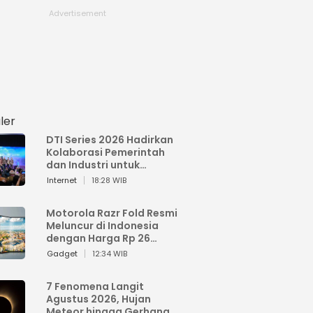
ler
DTI Series 2026 Hadirkan
Kolaborasi Pemerintah
dan Industri untuk
Percepatan
Internet
18:28 WIB
Transformasi Digital
Indonesia
Motorola Razr Fold Resmi
Meluncur di Indonesia
dengan Harga Rp 26
Jutaan
Gadget
12:34 WIB
7 Fenomena Langit
Agustus 2026, Hujan
Meteor hingga Gerhana