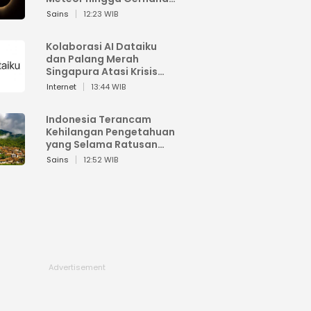
Matahari
Sains
12:23 WIB
Kolaborasi AI Dataiku
dan Palang Merah
Singapura Atasi Krisis
Bencana
Internet
13:44 WIB
Indonesia Terancam
Kehilangan Pengetahuan
yang Selama Ratusan
Tahun Menjaga Alam
Sains
12:52 WIB