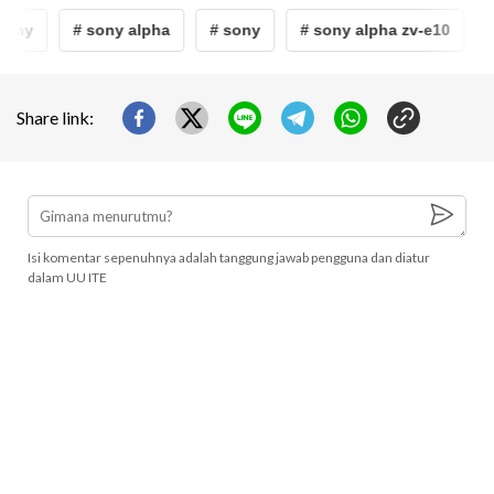
ony
# sony alpha
# sony
# sony alpha zv-e10
# 
Share link:
Isi komentar sepenuhnya adalah tanggung jawab pengguna dan diatur
dalam UU ITE