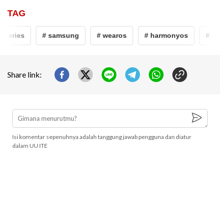
TAG
series
# samsung
# wearos
# harmonyos
# sam
Share link:
Isi komentar sepenuhnya adalah tanggung jawab pengguna dan diatur
dalam UU ITE