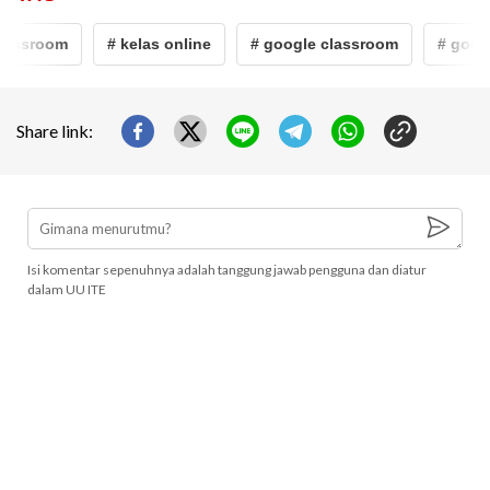
assroom
# kelas online
# google classroom
# googl
Share link:
Isi komentar sepenuhnya adalah tanggung jawab pengguna dan diatur
dalam UU ITE