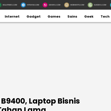
BOLATIMES.COM
HITEKNO.COM
DEWIKU.COM
MOBIMOTO.COM
GUIDEKU.COM
Internet
Gadget
Games
Sains
Geek
Tech
B9400, Laptop Bisnis
 Tahan Lama