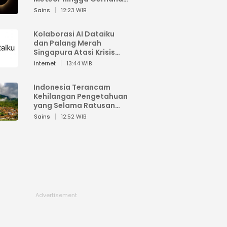
Matahari
Sains
12:23 WIB
Kolaborasi AI Dataiku
dan Palang Merah
Singapura Atasi Krisis
Bencana
Internet
13:44 WIB
Indonesia Terancam
Kehilangan Pengetahuan
yang Selama Ratusan
Tahun Menjaga Alam
Sains
12:52 WIB