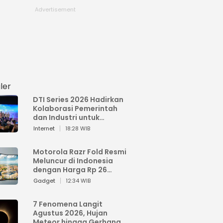
ler
DTI Series 2026 Hadirkan
Kolaborasi Pemerintah
dan Industri untuk
Percepatan
Internet
18:28 WIB
Transformasi Digital
Indonesia
Motorola Razr Fold Resmi
Meluncur di Indonesia
dengan Harga Rp 26
Jutaan
Gadget
12:34 WIB
7 Fenomena Langit
Agustus 2026, Hujan
Meteor hingga Gerhana