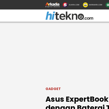
SUARA.COM
MATAMATA.COM
GADGET
Asus ExpertBook 
dengan Baterai