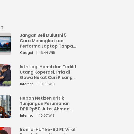
an
Jangan Beli Dulu! Ini 5
Cara Meningkatkan
Performa Laptop Tanpa
Harus Beli Baru
Gadget
16:44 WIB
Istri Lagi Hamil dan Terlilit
Utang Koperasi, Pria di
Gowa Nekat Curi Pisang 4
Tandan Milik Tetangga,
Internet
10:35 WIB
Begini Nasibnya
Heboh Netizen Kritik
Tunjangan Perumahan
DPR Rp50 Juta, Ahmad
Sahroni: Enggak Senang
Internet
10:07 WIB
Lihat Orang Senang
Ironi di HUT ke-80 RI: Viral