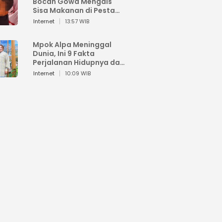
Bocah Gowa Mengais
Sisa Makanan di Pesta
Kemerdekaan
Internet
13:57 WIB
Mpok Alpa Meninggal
Dunia, Ini 9 Fakta
Perjalanan Hidupnya dari
Viral hingga Puncak
Internet
10:09 WIB
Karier