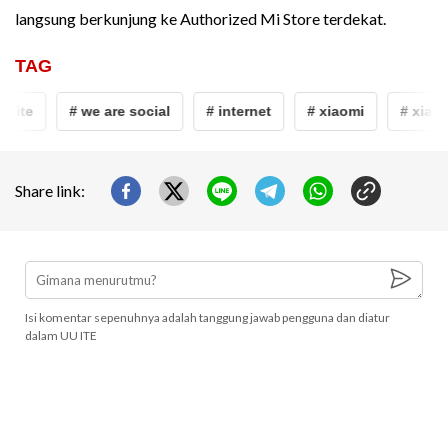
langsung berkunjung ke Authorized Mi Store terdekat.
TAG
lite
# we are social
# internet
# xiaomi
# xiaomi 
Share link:
Isi komentar sepenuhnya adalah tanggung jawab pengguna dan diatur
dalam UU ITE