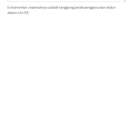
Isi komentar sepenuhnya adalah tanggung jawab pengguna dan diatur
dalam UU ITE