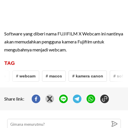
Software yang diberi nama FUJIFILM X Webcam ini nantinya
akan memudahkan pengguna kamera Fujifilm untuk
mengubahnya menjadi webcam.
TAG
are
# webcam
# macos
# kamera canon
# softw
Share link: