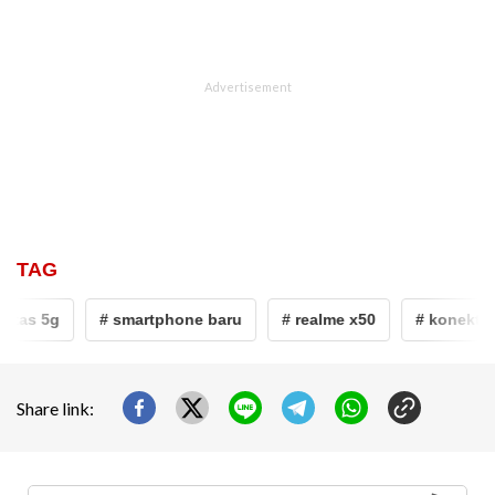
TAG
vitas 5g
# smartphone baru
# realme x50
# konektivi
Share link: