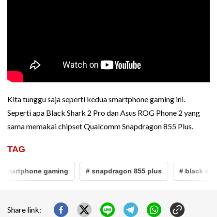
Kita tunggu saja seperti kedua smartphone gaming ini.
Seperti apa Black Shark 2 Pro dan Asus ROG Phone 2 yang
sama memakai chipset Qualcomm Snapdragon 855 Plus.
TAG
smartphone gaming
# snapdragon 855 plus
# black shar
Share link: