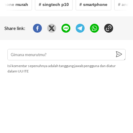
phone murah
# singtech p10
# smartphone
# androi
Share link:
Isi komentar sepenuhnya adalah tanggung jawab pengguna dan diatur
dalam UU ITE