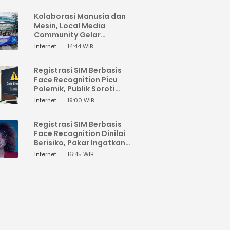
Kolaborasi Manusia dan
Mesin, Local Media
Community Gelar
Workshop Google AI
Internet
14:44 WIB
Registrasi SIM Berbasis
Face Recognition Picu
Polemik, Publik Soroti
Risiko Kebocoran Data
Internet
19:00 WIB
Pribadi
Registrasi SIM Berbasis
Face Recognition Dinilai
Berisiko, Pakar Ingatkan
Ancaman Privasi dan
Internet
16:45 WIB
Penyalahgunaan Data