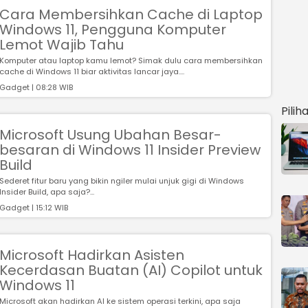
Cara Membersihkan Cache di Laptop
Windows 11, Pengguna Komputer
Lemot Wajib Tahu
Komputer atau laptop kamu lemot? Simak dulu cara membersihkan
cache di Windows 11 biar aktivitas lancar jaya....
Gadget | 08:28 WIB
Pilih
Microsoft Usung Ubahan Besar-
besaran di Windows 11 Insider Preview
Build
Sederet fitur baru yang bikin ngiler mulai unjuk gigi di Windows
Insider Build, apa saja?...
Gadget | 15:12 WIB
Microsoft Hadirkan Asisten
Kecerdasan Buatan (AI) Copilot untuk
Windows 11
Microsoft akan hadirkan AI ke sistem operasi terkini, apa saja