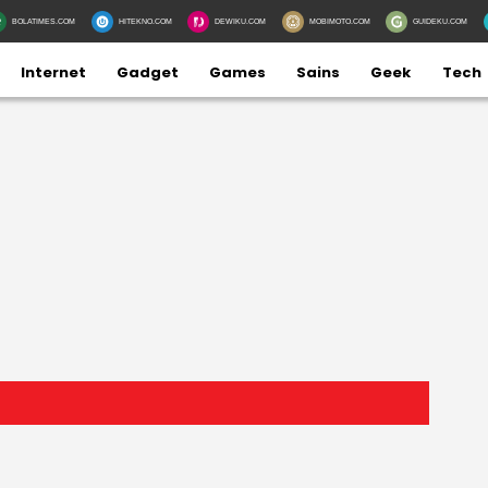
BOLATIMES.COM
HITEKNO.COM
DEWIKU.COM
MOBIMOTO.COM
GUIDEKU.COM
Internet
Gadget
Games
Sains
Geek
Tech