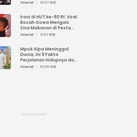
Sahroni: Enggak Senang
Internet
10:07 WIB
Lihat Orang Senang
Ironi di HUT ke-80 RI: Viral
Bocah Gowa Mengais
Sisa Makanan di Pesta
Kemerdekaan
Internet
13:57 WIB
Mpok Alpa Meninggal
Dunia, Ini 9 Fakta
Perjalanan Hidupnya dari
Viral hingga Puncak
Internet
10:09 WIB
Karier