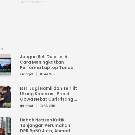
an
Jangan Beli Dulu! Ini 5
Cara Meningkatkan
Performa Laptop Tanpa
Harus Beli Baru
Gadget
16:44 WIB
Istri Lagi Hamil dan Terlilit
Utang Koperasi, Pria di
Gowa Nekat Curi Pisang 4
Tandan Milik Tetangga,
Internet
10:35 WIB
Begini Nasibnya
Heboh Netizen Kritik
Tunjangan Perumahan
DPR Rp50 Juta, Ahmad