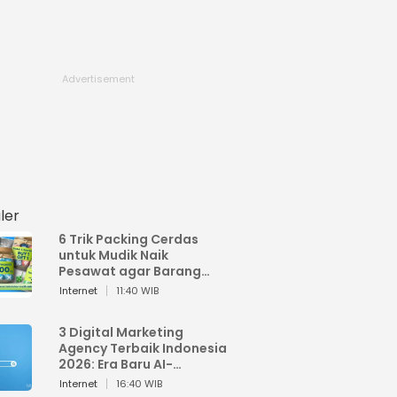
ler
6 Trik Packing Cerdas
untuk Mudik Naik
Pesawat agar Barang
Tidak Over Bagasi
Internet
11:40 WIB
3 Digital Marketing
Agency Terbaik Indonesia
2026: Era Baru AI-
Powered Marketing
Internet
16:40 WIB