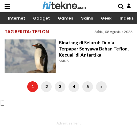
Internet
Gadget
Games
Sains
Geek
Indeks
TAG BERITA: TEFLON
Sabtu, 08 Agustus 2026
Binatang di Seluruh Dunia
Terpapar Senyawa Bahan Teflon,
Kecuali di Antartika
SAINS
1
2
3
4
5
»
