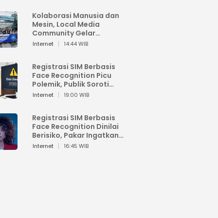
Kolaborasi Manusia dan
Mesin, Local Media
Community Gelar
Workshop Google AI
Internet
14:44 WIB
Registrasi SIM Berbasis
Face Recognition Picu
Polemik, Publik Soroti
Risiko Kebocoran Data
Internet
19:00 WIB
Pribadi
Registrasi SIM Berbasis
Face Recognition Dinilai
Berisiko, Pakar Ingatkan
Ancaman Privasi dan
Internet
16:45 WIB
Penyalahgunaan Data