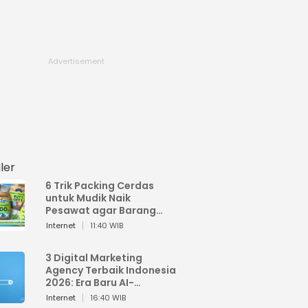
ler
6 Trik Packing Cerdas
untuk Mudik Naik
Pesawat agar Barang
Tidak Over Bagasi
Internet
11:40 WIB
3 Digital Marketing
Agency Terbaik Indonesia
2026: Era Baru AI-
Powered Marketing
Internet
16:40 WIB