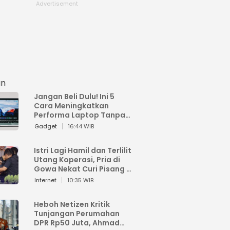
an
Jangan Beli Dulu! Ini 5
Cara Meningkatkan
Performa Laptop Tanpa
Harus Beli Baru
Gadget
16:44 WIB
Istri Lagi Hamil dan Terlilit
Utang Koperasi, Pria di
Gowa Nekat Curi Pisang 4
Tandan Milik Tetangga,
Internet
10:35 WIB
Begini Nasibnya
Heboh Netizen Kritik
Tunjangan Perumahan
DPR Rp50 Juta, Ahmad