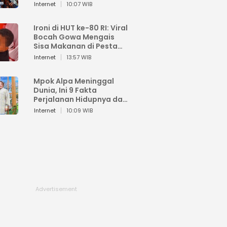
Sahroni: Enggak Senang
Internet
10:07 WIB
Lihat Orang Senang
Ironi di HUT ke-80 RI: Viral
Bocah Gowa Mengais
Sisa Makanan di Pesta
Kemerdekaan
Internet
13:57 WIB
Mpok Alpa Meninggal
Dunia, Ini 9 Fakta
Perjalanan Hidupnya dari
Viral hingga Puncak
Internet
10:09 WIB
Karier