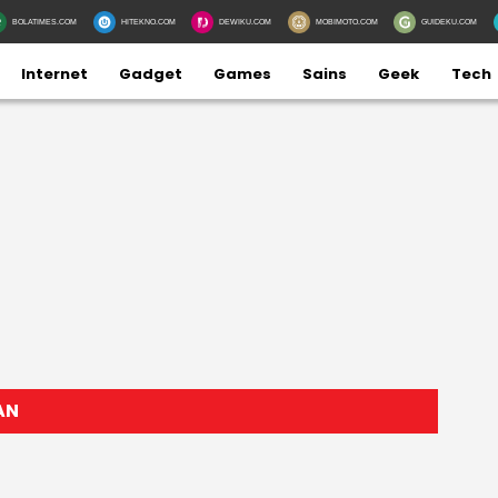
BOLATIMES.COM
HITEKNO.COM
DEWIKU.COM
MOBIMOTO.COM
GUIDEKU.COM
Internet
Gadget
Games
Sains
Geek
Tech
AN