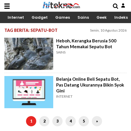
Internet
Gadget
Games
Sains
Geek
Indeks
TAG BERITA: SEPATU-BOT
Senin, 10 Agustus 2026
Heboh, Kerangka Berusia 500
Tahun Memakai Sepatu Bot
SAINS
Belanja Online Beli Sepatu Bot,
Pas Datang Ukurannya Bikin Syok
Gini
INTERNET
1
2
3
4
5
»