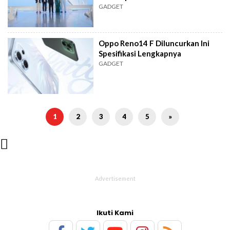
GADGET
Oppo Reno14 F Diluncurkan Ini
Spesifikasi Lengkapnya
GADGET
1
2
3
4
5
»

Ikuti Kami