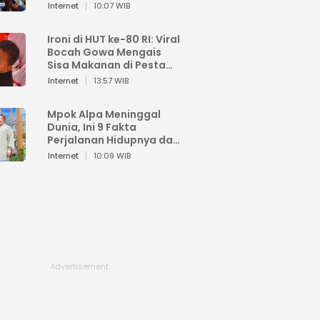
Sahroni: Enggak Senang
Internet
10:07 WIB
Lihat Orang Senang
Ironi di HUT ke-80 RI: Viral
Bocah Gowa Mengais
Sisa Makanan di Pesta
Kemerdekaan
Internet
13:57 WIB
Mpok Alpa Meninggal
Dunia, Ini 9 Fakta
Perjalanan Hidupnya dari
Viral hingga Puncak
Internet
10:09 WIB
Karier