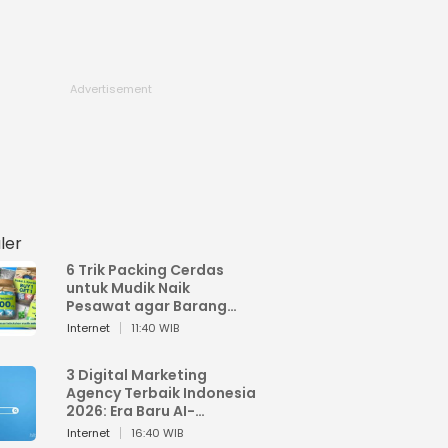
ler
6 Trik Packing Cerdas
untuk Mudik Naik
Pesawat agar Barang
Tidak Over Bagasi
Internet
11:40 WIB
3 Digital Marketing
Agency Terbaik Indonesia
2026: Era Baru AI-
Powered Marketing
Internet
16:40 WIB