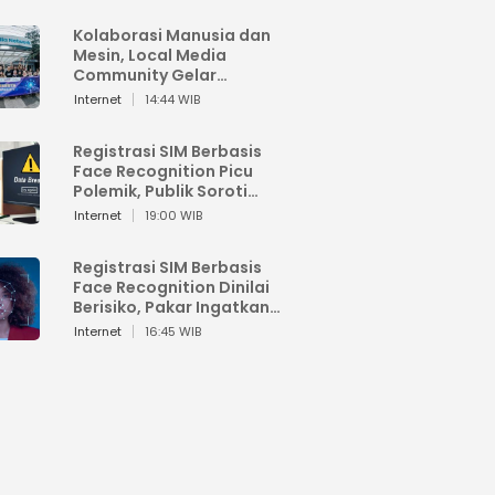
Kolaborasi Manusia dan
Mesin, Local Media
Community Gelar
Workshop Google AI
Internet
14:44 WIB
Registrasi SIM Berbasis
Face Recognition Picu
Polemik, Publik Soroti
Risiko Kebocoran Data
Internet
19:00 WIB
Pribadi
Registrasi SIM Berbasis
Face Recognition Dinilai
Berisiko, Pakar Ingatkan
Ancaman Privasi dan
Internet
16:45 WIB
Penyalahgunaan Data