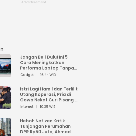
an
Jangan Beli Dulu! Ini 5
Cara Meningkatkan
Performa Laptop Tanpa
Harus Beli Baru
Gadget
16:44 WIB
Istri Lagi Hamil dan Terlilit
Utang Koperasi, Pria di
Gowa Nekat Curi Pisang 4
Tandan Milik Tetangga,
Internet
10:35 WIB
Begini Nasibnya
Heboh Netizen Kritik
Tunjangan Perumahan
DPR Rp50 Juta, Ahmad