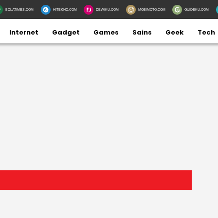
BOLATIMES.COM
HITEKNO.COM
DEWIKU.COM
MOBIMOTO.COM
GUIDEKU.COM
Internet
Gadget
Games
Sains
Geek
Tech