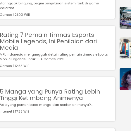
Biar nggak bingung, begini penjelasan sistem rank di game
Valorant....
Games | 21:00 WIB
Rating 7 Pemain Timnas Esports
Mobile Legends, Ini Penilaian dari
Media
MPL Indonesia mengunggah detail rating pemain timnas eSports
Mobile Legends untuk SEA Games 2021....
Games | 12:33 WIB
5 Manga yang Punya Rating Lebih
Tinggi Ketimbang Animenya
Ada yang pernah baca manga dan nonton animenya?...
Internet | 17:38 WIB