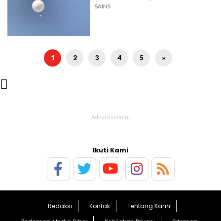
SAINS
1
2
3
4
5
»

Ikuti Kami
Redaksi
Kontak
Tentang Kami