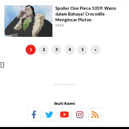
Spoiler One Piece 1059: Wano
dalam Bahaya! Crocodile
Mengincar Pluton
GEEK
1
2
3
4
5
»

Ikuti Kami