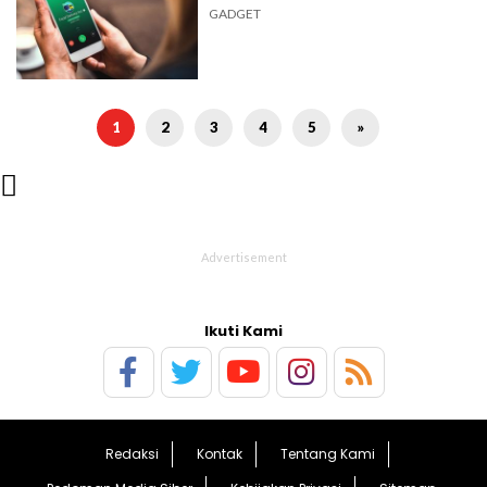
GADGET
1
2
3
4
5
»

Ikuti Kami
Redaksi
Kontak
Tentang Kami