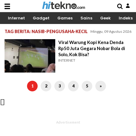
Internet
Gadget
Games
Sains
Geek
Indeks
TAG BERITA: NASIB-PENGUSAHA-KECIL
Minggu, 09 Agustus 2026
Viral Warung Kopi Kena Denda
Rp50 Juta Gegara Nobar Bola di
Solo, Kok Bisa?
INTERNET
1
2
3
4
5
»
