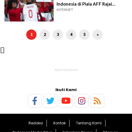
Indonesia di Piala AFF Rajai
Twitter
INTERNET
1
2
3
4
5
»

Ikuti Kami
Redaksi
Kontak
Tentang Kami