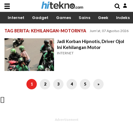
Internet
Gadget
Games
Sains
Geek
Indeks
TAG BERITA: KEHILANGAN-MOTORNYA
Jum'at, 07 Agustus 2026
Jadi Korban Hipnotis, Driver Ojol
Ini Kehilangan Motor
INTERNET
1
2
3
4
5
»
