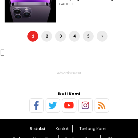
GADGET
1
2
3
4
5
»

Ikuti Kami
Redaksi
Kontak
Tentang Kami