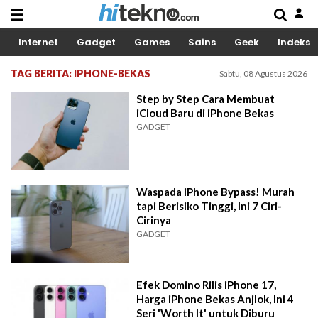
Internet
Gadget
Games
Sains
Geek
Indeks
TAG BERITA: IPHONE-BEKAS
Sabtu, 08 Agustus 2026
Step by Step Cara Membuat
iCloud Baru di iPhone Bekas
GADGET
Waspada iPhone Bypass! Murah
tapi Berisiko Tinggi, Ini 7 Ciri-
Cirinya
GADGET
Efek Domino Rilis iPhone 17,
Harga iPhone Bekas Anjlok, Ini 4
Seri 'Worth It' untuk Diburu