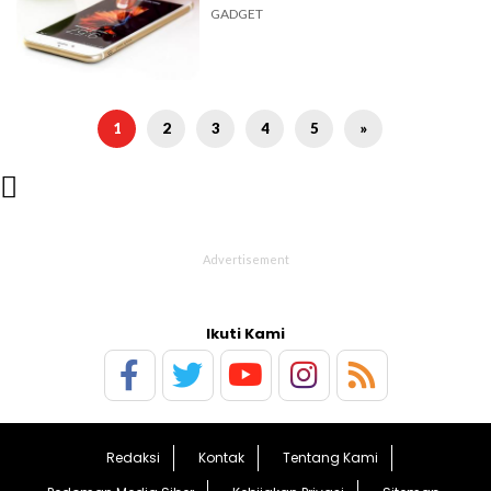
GADGET
1
2
3
4
5
»

Ikuti Kami
Redaksi
Kontak
Tentang Kami