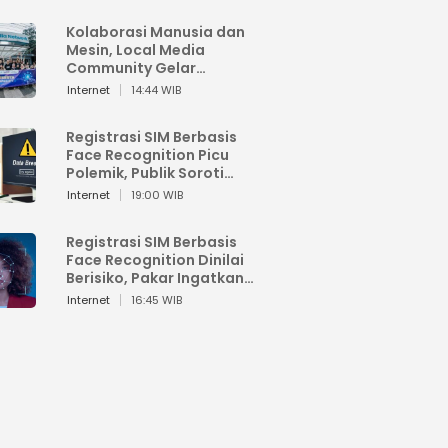
Kolaborasi Manusia dan
Mesin, Local Media
Community Gelar
Workshop Google AI
Internet
14:44 WIB
Registrasi SIM Berbasis
Face Recognition Picu
Polemik, Publik Soroti
Risiko Kebocoran Data
Internet
19:00 WIB
Pribadi
Registrasi SIM Berbasis
Face Recognition Dinilai
Berisiko, Pakar Ingatkan
Ancaman Privasi dan
Internet
16:45 WIB
Penyalahgunaan Data