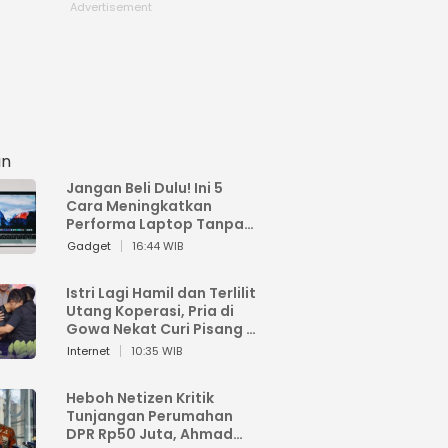
an
Jangan Beli Dulu! Ini 5
Cara Meningkatkan
Performa Laptop Tanpa
Harus Beli Baru
Gadget
16:44 WIB
Istri Lagi Hamil dan Terlilit
Utang Koperasi, Pria di
Gowa Nekat Curi Pisang 4
Tandan Milik Tetangga,
Internet
10:35 WIB
Begini Nasibnya
Heboh Netizen Kritik
Tunjangan Perumahan
DPR Rp50 Juta, Ahmad