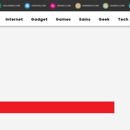
BOLATIMES.COM
HITEKNO.COM
DEWIKU.COM
MOBIMOTO.COM
GUIDEKU.COM
Internet
Gadget
Games
Sains
Geek
Tech