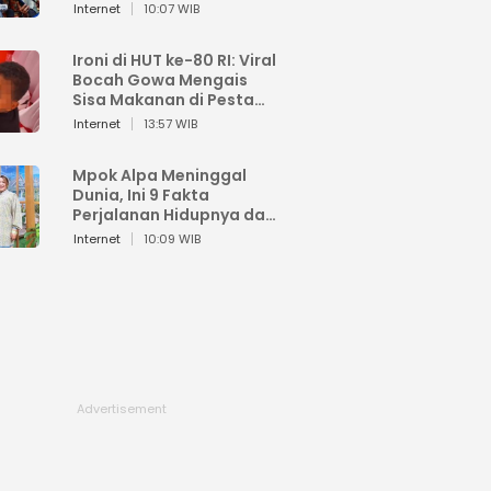
Sahroni: Enggak Senang
Internet
10:07 WIB
Lihat Orang Senang
Ironi di HUT ke-80 RI: Viral
Bocah Gowa Mengais
Sisa Makanan di Pesta
Kemerdekaan
Internet
13:57 WIB
Mpok Alpa Meninggal
Dunia, Ini 9 Fakta
Perjalanan Hidupnya dari
Viral hingga Puncak
Internet
10:09 WIB
Karier