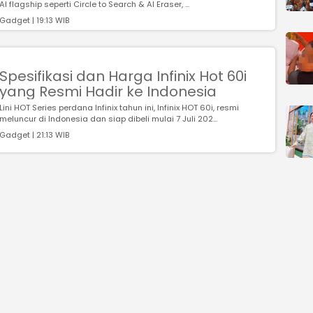
AI flagship seperti Circle to Search & AI Eraser, ...
Gadget | 19:13 WIB
Spesifikasi dan Harga Infinix Hot 60i
yang Resmi Hadir ke Indonesia
Lini HOT Series perdana Infinix tahun ini, Infinix HOT 60i, resmi
meluncur di Indonesia dan siap dibeli mulai 7 Juli 202...
Gadget | 21:13 WIB