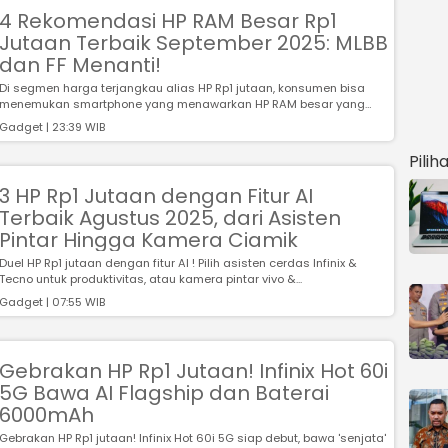
4 Rekomendasi HP RAM Besar Rp1
Jutaan Terbaik September 2025: MLBB
dan FF Menanti!
Di segmen harga terjangkau alias HP Rp1 jutaan, konsumen bisa
menemukan smartphone yang menawarkan HP RAM besar yang
mam...
Gadget | 23:39 WIB
Pilih
3 HP Rp1 Jutaan dengan Fitur AI
Terbaik Agustus 2025, dari Asisten
Pintar Hingga Kamera Ciamik
Duel HP Rp1 jutaan dengan fitur AI ! Pilih asisten cerdas Infinix &
Tecno untuk produktivitas, atau kamera pintar vivo &...
Gadget | 07:55 WIB
Gebrakan HP Rp1 Jutaan! Infinix Hot 60i
5G Bawa AI Flagship dan Baterai
6000mAh
Gebrakan HP Rp1 jutaan! Infinix Hot 60i 5G siap debut, bawa 'senjata'