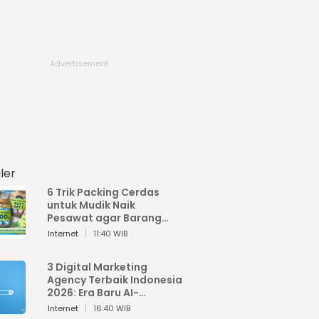
ler
6 Trik Packing Cerdas
untuk Mudik Naik
Pesawat agar Barang
Tidak Over Bagasi
Internet
11:40 WIB
3 Digital Marketing
Agency Terbaik Indonesia
2026: Era Baru AI-
Powered Marketing
Internet
16:40 WIB