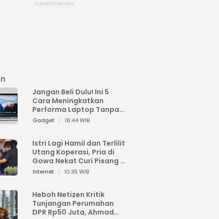
an
Jangan Beli Dulu! Ini 5
Cara Meningkatkan
Performa Laptop Tanpa
Harus Beli Baru
Gadget
16:44 WIB
Istri Lagi Hamil dan Terlilit
Utang Koperasi, Pria di
Gowa Nekat Curi Pisang 4
Tandan Milik Tetangga,
Internet
10:35 WIB
Begini Nasibnya
Heboh Netizen Kritik
Tunjangan Perumahan
DPR Rp50 Juta, Ahmad