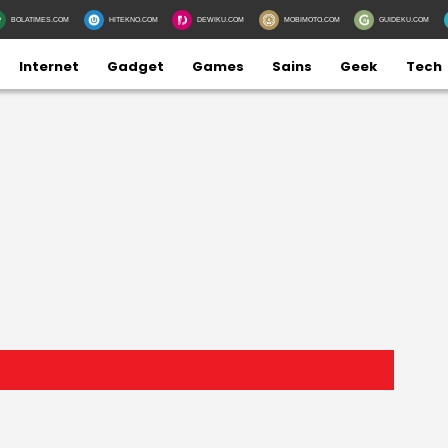
BOLATIMES.COM
HITEKNO.COM
DEWIKU.COM
MOBIMOTO.COM
GUIDEKU.COM
Internet
Gadget
Games
Sains
Geek
Tech