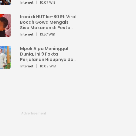
Sahroni: Enggak Senang
Internet
10:07 WIB
Lihat Orang Senang
Ironi di HUT ke-80 RI: Viral
Bocah Gowa Mengais
Sisa Makanan di Pesta
Kemerdekaan
Internet
13:57 WIB
Mpok Alpa Meninggal
Dunia, Ini 9 Fakta
Perjalanan Hidupnya dari
Viral hingga Puncak
Internet
10:09 WIB
Karier