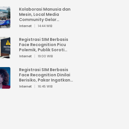
Kolaborasi Manusia dan
Mesin, Local Media
Community Gelar
Workshop Google AI
Internet
14:44 WIB
Registrasi SIM Berbasis
Face Recognition Picu
Polemik, Publik Soroti
Risiko Kebocoran Data
Internet
19:00 WIB
Pribadi
Registrasi SIM Berbasis
Face Recognition Dinilai
Berisiko, Pakar Ingatkan
Ancaman Privasi dan
Internet
16:45 WIB
Penyalahgunaan Data