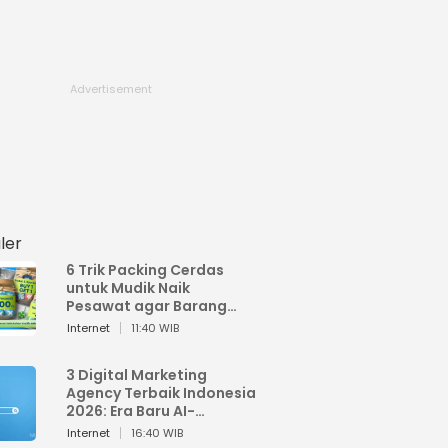
ler
6 Trik Packing Cerdas
untuk Mudik Naik
Pesawat agar Barang
Tidak Over Bagasi
Internet
11:40 WIB
3 Digital Marketing
Agency Terbaik Indonesia
2026: Era Baru AI-
Powered Marketing
Internet
16:40 WIB