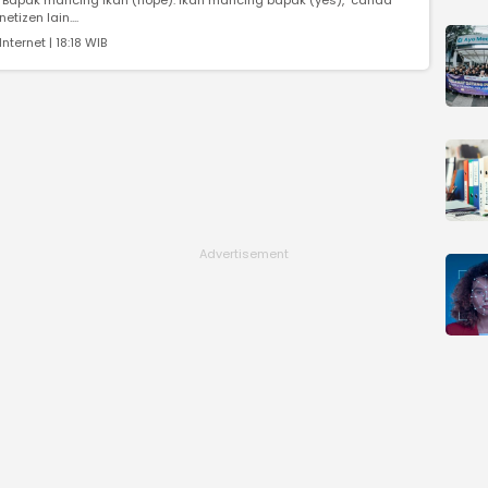
"Bapak mancing ikan (nope). Ikan mancing bapak (yes)," canda
netizen lain....
Internet | 18:18 WIB