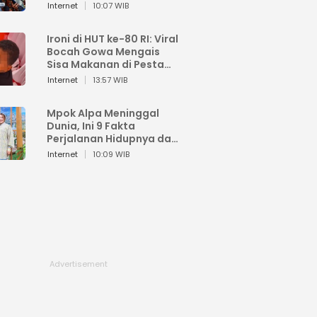
Sahroni: Enggak Senang
Internet
10:07 WIB
Lihat Orang Senang
Ironi di HUT ke-80 RI: Viral
Bocah Gowa Mengais
Sisa Makanan di Pesta
Kemerdekaan
Internet
13:57 WIB
Mpok Alpa Meninggal
Dunia, Ini 9 Fakta
Perjalanan Hidupnya dari
Viral hingga Puncak
Internet
10:09 WIB
Karier