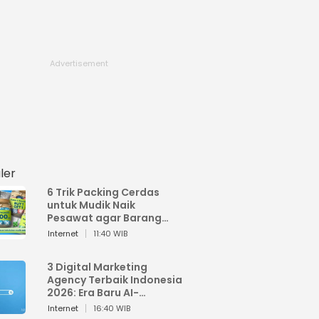
ler
6 Trik Packing Cerdas
untuk Mudik Naik
Pesawat agar Barang
Tidak Over Bagasi
Internet
11:40 WIB
3 Digital Marketing
Agency Terbaik Indonesia
2026: Era Baru AI-
Powered Marketing
Internet
16:40 WIB