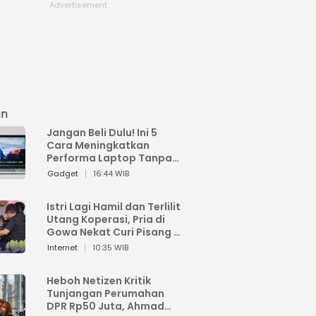
an
Jangan Beli Dulu! Ini 5
Cara Meningkatkan
Performa Laptop Tanpa
Harus Beli Baru
Gadget
16:44 WIB
Istri Lagi Hamil dan Terlilit
Utang Koperasi, Pria di
Gowa Nekat Curi Pisang 4
Tandan Milik Tetangga,
Internet
10:35 WIB
Begini Nasibnya
Heboh Netizen Kritik
Tunjangan Perumahan
DPR Rp50 Juta, Ahmad