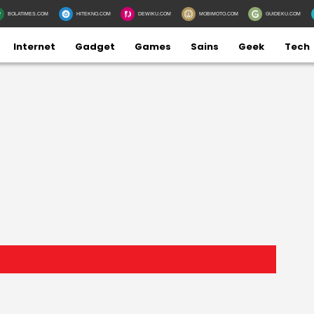
BOLATIMES.COM
HITEKNO.COM
DEWIKU.COM
MOBIMOTO.COM
GUIDEKU.COM
Internet
Gadget
Games
Sains
Geek
Tech