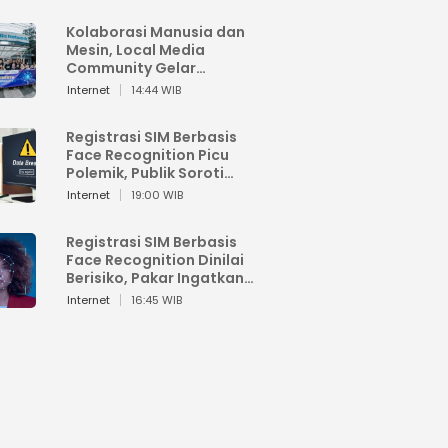
Kolaborasi Manusia dan
Mesin, Local Media
Community Gelar
Workshop Google AI
Internet
14:44 WIB
Registrasi SIM Berbasis
Face Recognition Picu
Polemik, Publik Soroti
Risiko Kebocoran Data
Internet
19:00 WIB
Pribadi
Registrasi SIM Berbasis
Face Recognition Dinilai
Berisiko, Pakar Ingatkan
Ancaman Privasi dan
Internet
16:45 WIB
Penyalahgunaan Data