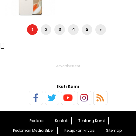
1
2
3
4
5
»

Ikuti Kami
Redaksi
Kontak
Tentang Kami
Pedoman Media Siber
Kebijakan Privasi
Sitemap