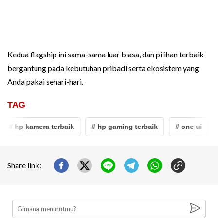
Kedua flagship ini sama-sama luar biasa, dan pilihan terbaik
bergantung pada kebutuhan pribadi serta ekosistem yang
Anda pakai sehari-hari.
TAG
# hp kamera terbaik
# hp gaming terbaik
# one ui
# 
Share link: