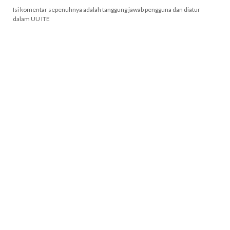
Isi komentar sepenuhnya adalah tanggung jawab pengguna dan diatur
dalam UU ITE