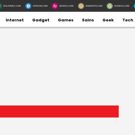
BOLATIMES.COM
HITEKNO.COM
DEWIKU.COM
MOBIMOTO.COM
GUIDEKU.COM
Internet
Gadget
Games
Sains
Geek
Tech