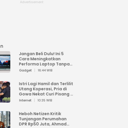
an
Jangan Beli Dulu! Ini 5
Cara Meningkatkan
Performa Laptop Tanpa
Harus Beli Baru
Gadget
16:44 WIB
Istri Lagi Hamil dan Terlilit
Utang Koperasi, Pria di
Gowa Nekat Curi Pisang 4
Tandan Milik Tetangga,
Internet
10:35 WIB
Begini Nasibnya
Heboh Netizen Kritik
Tunjangan Perumahan
DPR Rp50 Juta, Ahmad