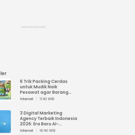
ler
6 Trik Packing Cerdas
untuk Mudik Naik
Pesawat agar Barang
Tidak Over Bagasi
Internet
11:40 WIB
3 Digital Marketing
Agency Terbaik Indonesia
2026: Era Baru AI-
Powered Marketing
Internet
16:40 WIB