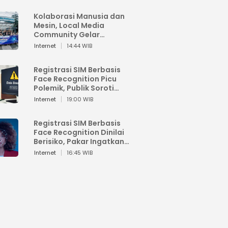
Kolaborasi Manusia dan
Mesin, Local Media
Community Gelar
Workshop Google AI
Internet
14:44 WIB
Registrasi SIM Berbasis
Face Recognition Picu
Polemik, Publik Soroti
Risiko Kebocoran Data
Internet
19:00 WIB
Pribadi
Registrasi SIM Berbasis
Face Recognition Dinilai
Berisiko, Pakar Ingatkan
Ancaman Privasi dan
Internet
16:45 WIB
Penyalahgunaan Data