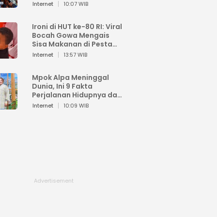
Sahroni: Enggak Senang
Internet
10:07 WIB
Lihat Orang Senang
Ironi di HUT ke-80 RI: Viral
Bocah Gowa Mengais
Sisa Makanan di Pesta
Kemerdekaan
Internet
13:57 WIB
Mpok Alpa Meninggal
Dunia, Ini 9 Fakta
Perjalanan Hidupnya dari
Viral hingga Puncak
Internet
10:09 WIB
Karier