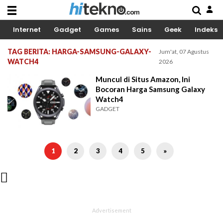
Internet
Gadget
Games
Sains
Geek
Indeks
TAG BERITA: HARGA-SAMSUNG-GALAXY-
Jum'at, 07 Agustus
WATCH4
2026
Muncul di Situs Amazon, Ini
Bocoran Harga Samsung Galaxy
Watch4
GADGET
1
2
3
4
5
»
