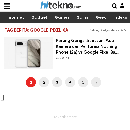
Internet
Gadget
Games
Sains
Geek
Indeks
TAG BERITA: GOOGLE-PIXEL-8A
Sabtu, 08 Agustus 2026
Perang Gengsi 5 Jutaan: Adu
Kamera dan Performa Nothing
Phone (2a) vs Google Pixel 8a,
Siapa Pemenangnya?
GADGET
1
2
3
4
5
»
