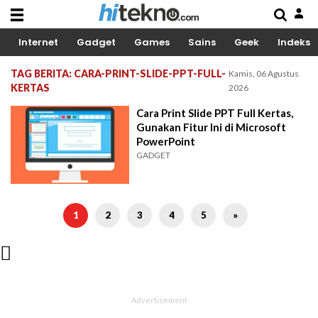
Internet
Gadget
Games
Sains
Geek
Indeks
TAG BERITA: CARA-PRINT-SLIDE-PPT-FULL-
Kamis, 06 Agustus
KERTAS
2026
Cara Print Slide PPT Full Kertas,
Gunakan Fitur Ini di Microsoft
PowerPoint
GADGET
1
2
3
4
5
»
