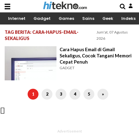
Internet
Gadget
Games
Sains
Geek
Indeks
TAG BERITA: CARA-HAPUS-EMAIL-
Jum'at, 07 Agustus
SEKALIGUS
2026
Cara Hapus Email di Gmail
Sekaligus, Cocok Tangani Memori
Cepat Penuh
GADGET
1
2
3
4
5
»
